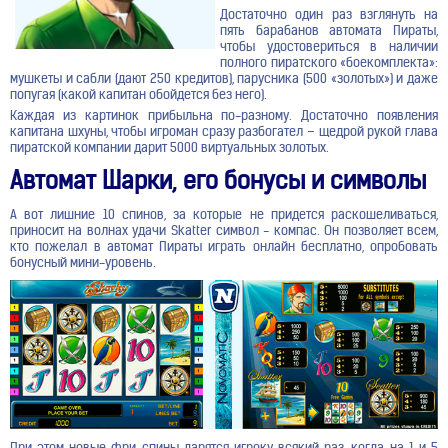
Достаточно один раз взглянуть на
пять барабанов автомата Пираты,
чтобы удостовериться в наличии
полного пиратского «боекомплекта»:
мушкеты и сабли (дают 250 кредитов), парусника (500 «золотых») и даже
попугая (какой капитан обойдется без него).
Каждая из картинок прибыльна по-разному. Достаточно появления
капитана шхуны, чтобы игроман сразу разбогател – щедрой рукой глава
пиратской компании дарит 5000 виртуальных золотых.
Автомат Шарки, его бонусы и символы
А вот лишние 10 спинов, за которые не придется раскошеливаться,
приносит на волнах удачи Skatter символ - компас. Он позволяет всем,
кто пожелал в автомат Пираты играть онлайн бесплатно, опробовать
бонусный мини-уровень.
При этом новые фри спины дарятся игроку всякий раз, когда на 1 и 5