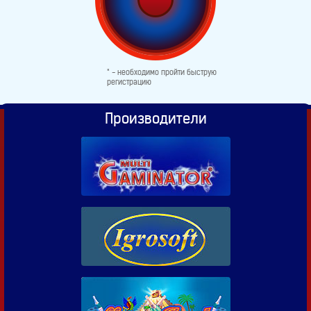
* - необходимо пройти быструю
регистрацию
Производители