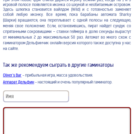
игровой полосе появляется иконка со шхуной и необитаемым островом.
Здесь шлюпка становится вайлдом (Wild) и с готовностью заменяет
собой любую иконку.
Все время, пока барабаны автомата
Sharky
(Шарки)
вращаются, она переплывает с одной полосы на следующую,
меняя свое положение. Если, остановившись, пират найдет сундук со
спрятанными сокровищами – ставки геймера в долю секунды вырастут
от минимальных 2 до максимальных 50 раз. Автомат во много схож с
гаминатором Дельфинчик онлайн версия которого также доступна у нас
на сайте.
Так же рекомендуем сыграть в другие гаминаторы
Oliver's Bar
- прибыльная игра, масса удовольствия.
Аппарат Дельфин
- настоящий и очень популярный гаминатор.