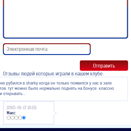
Отправить
Отзывы людей которые играли в нашем клубе:
ню рубился в sharky когда он только появился у нас в зале
тов. тут можно было нормально поднять на бонусе. классно
 открывать....
(2015-01-17 10:21)
Макс