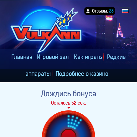
Отзывы:
28
Главная
Игровой зал
Как играть
Редкие
аппараты
Подробнее о казино
Дождись бонуса
Осталось
52
сек.