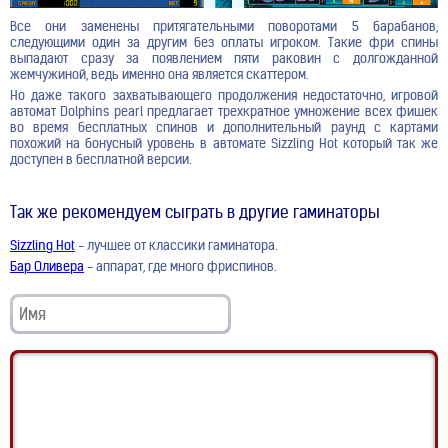
Все они заменены притягательными поворотами 5 барабанов,
следующими один за другим без оплаты игроком. Такие фри спины
выпадают сразу за появлением пяти раковин с долгожданной
жемчужиной, ведь именно она является скаттером.
Но даже такого захватывающего продолжения недостаточно, игровой
автомат Dolphins pearl предлагает трехкратное умножение всех фишек
во время бесплатных спинов и дополнительный раунд с картами
похожий на бонусный уровень в автомате Sizzling Hot который так же
доступен в бесплатной версии.
Так же рекомендуем сыграть в другие гаминаторы
Sizzling Hot
- лучшее от классики гаминатора.
Бар Оливера
- аппарат, где много фриспинов.