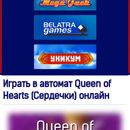
Играть в автомат Queen of
Hearts (Сердечки) онлайн
Queen of