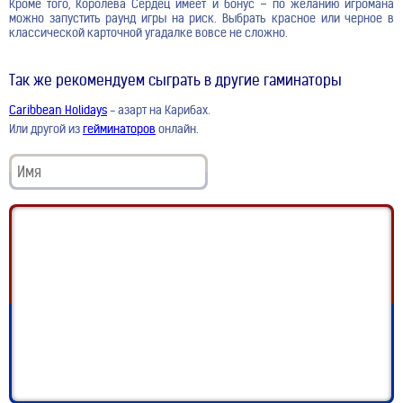
Кроме того, Королева Сердец имеет и бонус – по желанию игромана
можно запустить раунд игры на риск. Выбрать красное или черное в
классической карточной угадалке вовсе не сложно.
Так же рекомендуем сыграть в другие гаминаторы
Caribbean Holidays
- азарт на Карибах.
Или другой из
гейминаторов
онлайн.