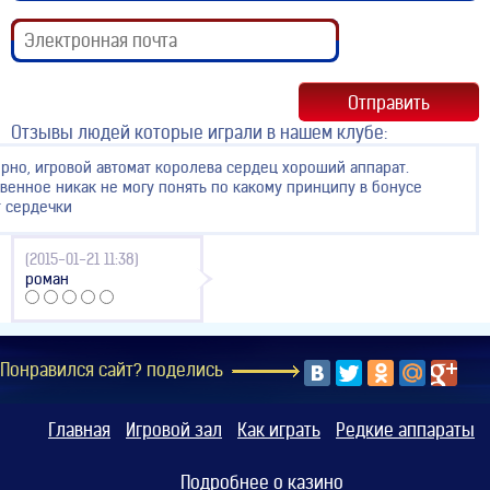
Отправить
Отзывы людей которые играли в нашем клубе:
рно, игровой автомат королева сердец хороший аппарат.
венное никак не могу понять по какому принципу в бонусе
 сердечки
(2015-01-21 11:38)
роман
Понравился сайт? поделись
Главная
Игровой зал
Как играть
Редкие аппараты
Подробнее о казино