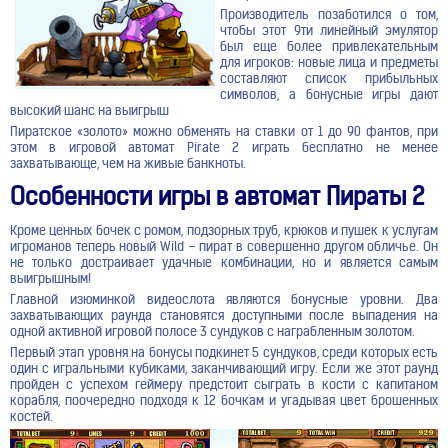
Производитель позаботился о том,
чтобы этот 9ти линейный эмулятор
был еще более привлекательным
для игроков: новые лица и предметы
составляют список прибыльных
символов, а бонусные игры дают
высокий шанс на выигрыш
Пиратское «золото» можно обменять на ставки от 1 до 90 фантов, при
этом в игровой автомат Pirate 2 играть бесплатно не менее
захватывающе, чем на живые банкноты.
Особенности игры в автомат Пираты 2
Кроме ценных бочек с ромом, подзорных труб, крюков и пушек к услугам
игроманов теперь новый Wild – пират в совершенно другом обличье. Он
не только достраивает удачные комбинации, но и является самым
выигрышным!
Главной изюминкой видеослота являются бонусные уровни. Два
захватывающих раунда становятся доступными после выпадения на
одной активной игровой полосе 3 сундуков с награбленным золотом.
Первый этап уровня на бонусы подкинет 5 сундуков, среди которых есть
один с игральными кубиками, заканчивающий игру. Если же этот раунд
пройден с успехом геймеру предстоит сыграть в кости с капитаном
корабля, поочередно подходя к 12 бочкам и угадывая цвет брошенных
костей.